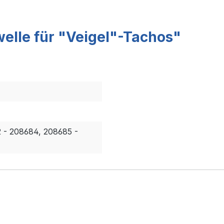
elle für "Veigel"-Tachos"
2 - 208684, 208685 -