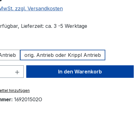
. MwSt. zzgl. Versandkosten
fügbar, Lieferzeit: ca. 3 -5 Werktage
hlen
ntrieb
orig. Antrieb oder Krippl Antrieb
 Anzahl: Gib den gewünschten Wert ein 
In den Warenkorb
ttel hinzufügen
mmer:
169201502O