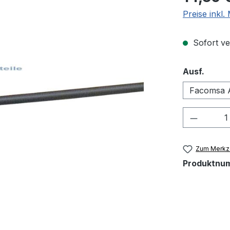
Preise inkl
Sofort ver
auswä
Ausf.
Facomsa A
Produkt
Zum Merkze
Produktnu