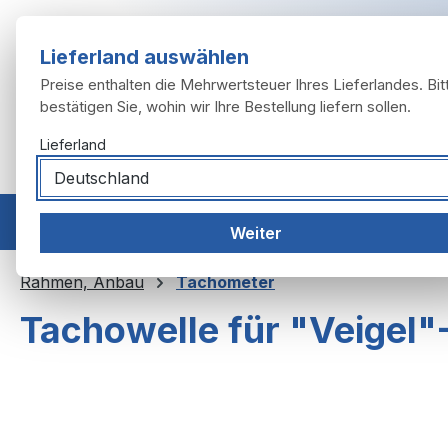
m Hauptinhalt springen
Zur Suche springen
Zur Hauptnavigation springen
Lieferland auswählen
Preise enthalten die Mehrwertsteuer Ihres Lieferlandes. Bit
bestätigen Sie, wohin wir Ihre Bestellung liefern sollen.
Lieferland
Home
Modelle
Motor
Auspuffanlage
Räder, 
Weiter
Rahmen, Anbau
Tachometer
Tachowelle für "Veigel"
Bildergalerie überspringen