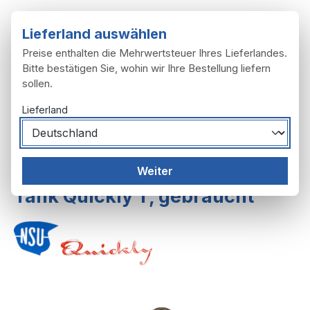
Zum Hauptinhalt springen
Lieferland auswählen
Preise enthalten die Mehrwertsteuer Ihres Lieferlandes.
Bitte bestätigen Sie, wohin wir Ihre Bestellung liefern
sollen.
Du hast 0 Produ
Ware
Lieferland
Rahmen, Anbau
Tank
Weiter
Tank Quickly T, gebraucht
Bildergalerie überspringen