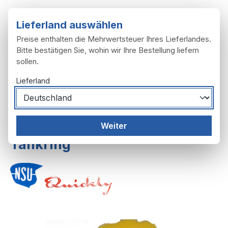
Zum Hauptinhalt springen
Lieferland auswählen
Preise enthalten die Mehrwertsteuer Ihres Lieferlandes.
Bitte bestätigen Sie, wohin wir Ihre Bestellung liefern
sollen.
Du hast 0 Produ
Ware
Lieferland
Rahmen, Anbau
Tank
Weiter
Tankring
Bildergalerie überspringen