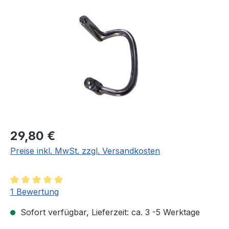
Bildergalerie überspringen
Regulärer Preis:
29,80 €
Preise inkl. MwSt. zzgl. Versandkosten
Durchschnittliche Bewertung von 5 von 5 Sternen
1 Bewertung
Sofort verfügbar, Lieferzeit: ca. 3 -5 Werktage