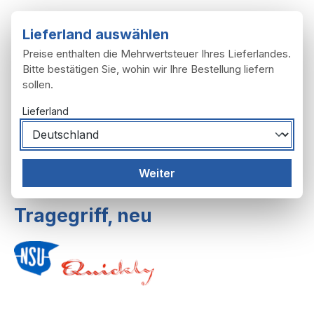
Zum Hauptinhalt springen
Lieferland auswählen
Preise enthalten die Mehrwertsteuer Ihres Lieferlandes.
Bitte bestätigen Sie, wohin wir Ihre Bestellung liefern
sollen.
Du hast 0 Produ
Ware
Lieferland
Rahmen, Anbau
Schutzbleche
Weiter
Schutzbleche L, T,TT
Tragegriff, neu