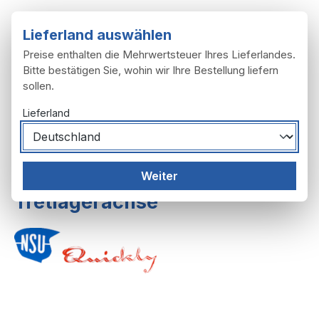
Zum Hauptinhalt springen
Lieferland auswählen
Preise enthalten die Mehrwertsteuer Ihres Lieferlandes.
Bitte bestätigen Sie, wohin wir Ihre Bestellung liefern
sollen.
Du hast 0 Produ
Ware
Lieferland
Motor
Getriebe
Weiter
Tretlagerachse
Bildergalerie überspringen