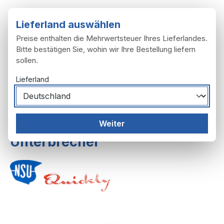
Zum Hauptinhalt springen
Lieferland auswählen
Preise enthalten die Mehrwertsteuer Ihres Lieferlandes.
Bitte bestätigen Sie, wohin wir Ihre Bestellung liefern
sollen.
Du hast 0 Produ
Ware
Lieferland
Motor
Elektrische Anlage
Weiter
Unterbrecher
Bildergalerie überspringen