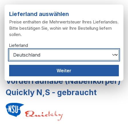
Zum Hauptinhalt springen
Lieferland auswählen
Preise enthalten die Mehrwertsteuer Ihres Lieferlandes.
Bitte bestätigen Sie, wohin wir Ihre Bestellung liefern
sollen.
Du hast 0 Produ
Ware
Lieferland
Räder, Reifen
Räder
Räder 2. Ausf.
Weiter
Vorderradnabe (Nabenkörper)
Quickly N,S - gebraucht