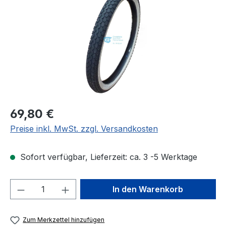
Regulärer Preis:
69,80 €
Preise inkl. MwSt. zzgl. Versandkosten
Sofort verfügbar, Lieferzeit: ca. 3 -5 Werktage
Produkt Anzahl: Gib den gewünschten We
In den Warenkorb
Zum Merkzettel hinzufügen