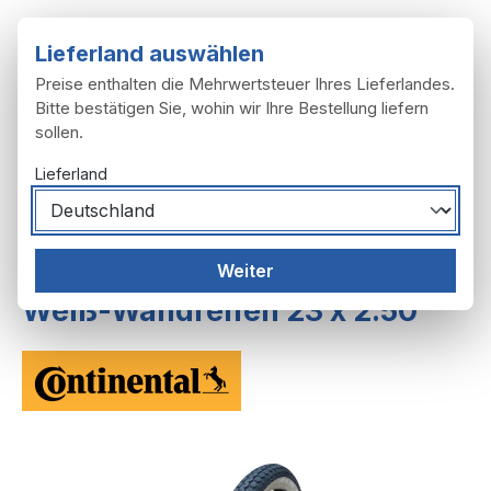
Zum Hauptinhalt springen
Lieferland auswählen
Preise enthalten die Mehrwertsteuer Ihres Lieferlandes.
Bitte bestätigen Sie, wohin wir Ihre Bestellung liefern
sollen.
Du hast 0 Produ
Ware
Lieferland
Räder, Reifen
Felgen, Reifen, Schläuche
Weiter
Weiß-Wandreifen 23 x 2.50
Bildergalerie überspringen