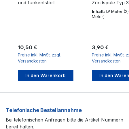
und funkentstört
Zündspule Typ 3
Inhalt:
1.9 Meter
(2,
Meter)
Regulärer Preis:
Regulärer Preis:
10,50 €
3,90 €
Preise inkl. MwSt. zzgl.
Preise inkl. MwSt. z
Versandkosten
Versandkosten
In den Warenkorb
In den Ware
Telefonische Bestellannahme
Bei telefonischen Anfragen bitte die Artikel-Nummern
bereit halten.