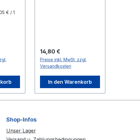
05 € / 1
Regulärer Preis:
14,80 €
zgl.
Preise inkl. MwSt. zzgl.
Versandkosten
nkorb
In den Warenkorb
Shop-Infos
Unser Lager
Versand u. Zahlungsbedingungen