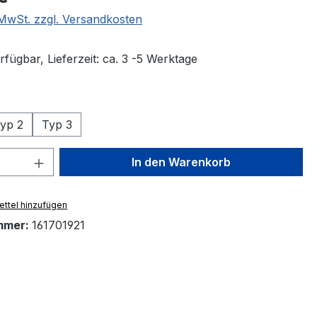
. MwSt. zzgl. Versandkosten
fügbar, Lieferzeit: ca. 3 -5 Werktage
swählen
yp 2
Typ 3
 Anzahl: Gib den gewünschten Wert ein 
In den Warenkorb
ttel hinzufügen
mmer:
161701921