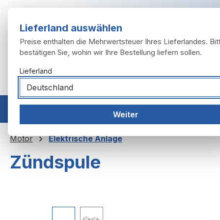
m Hauptinhalt springen
Zur Suche springen
Zur Hauptnavigation springen
Lieferland auswählen
Preise enthalten die Mehrwertsteuer Ihres Lieferlandes. Bit
bestätigen Sie, wohin wir Ihre Bestellung liefern sollen.
Lieferland
Home
Modelle
Motor
Auspuffanlage
Räder, 
Weiter
Motor
Elektrische Anlage
Zündspule
Bildergalerie überspringen