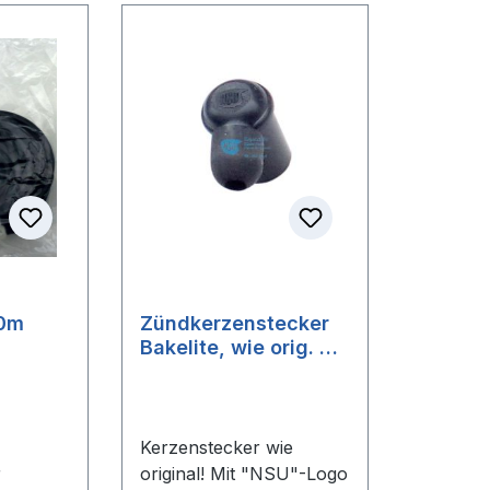
90m
Zündkerzenstecker
Bakelite, wie orig. mit
"NSU"-Logo
Kerzenstecker wie
r
original! Mit "NSU"-Logo