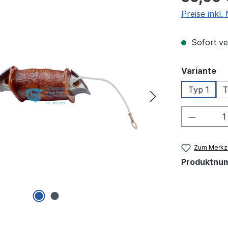
Preise inkl
Sofort ver
au
Variante
Typ 1
T
Produkt
Zum Merkze
Produktnu