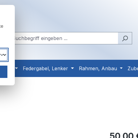
te
Reifen
Federgabel, Lenker
Rahmen, Anbau
Zub
Regulärer Pr
50,00 