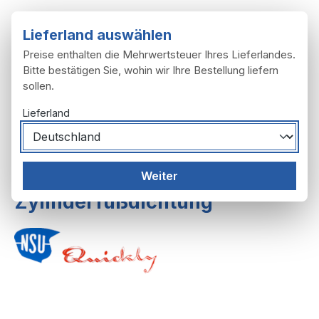
Zum Hauptinhalt springen
Lieferland auswählen
Preise enthalten die Mehrwertsteuer Ihres Lieferlandes.
Bitte bestätigen Sie, wohin wir Ihre Bestellung liefern
sollen.
Du hast 0 Produ
Ware
Lieferland
Motor
Zylinder, Kurbeltrieb
Weiter
Zylinderfußdichtung
Bildergalerie überspringen