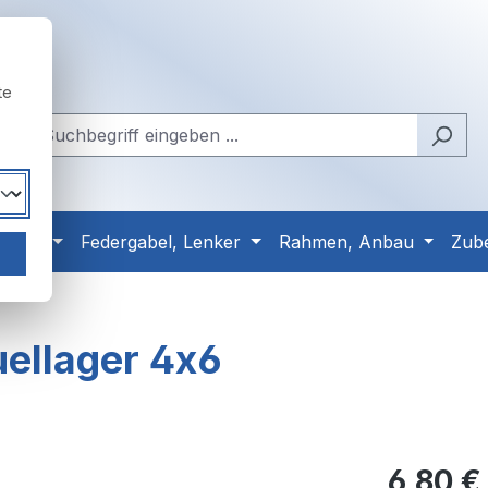
te
Reifen
Federgabel, Lenker
Rahmen, Anbau
Zub
uellager 4x6
Regulärer Pr
6,80 €