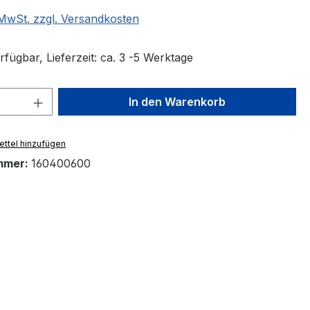
. MwSt. zzgl. Versandkosten
fügbar, Lieferzeit: ca. 3 -5 Werktage
 Anzahl: Gib den gewünschten Wert ein 
In den Warenkorb
ttel hinzufügen
mmer:
160400600