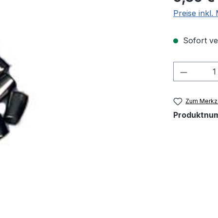
Preise inkl
Sofort ver
Produkt
Zum Merkze
Produktnu