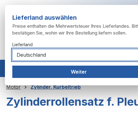
m Hauptinhalt springen
Zur Suche springen
Zur Hauptnavigation springen
Lieferland auswählen
Preise enthalten die Mehrwertsteuer Ihres Lieferlandes. Bit
bestätigen Sie, wohin wir Ihre Bestellung liefern sollen.
Lieferland
Home
Modelle
Motor
Auspuffanlage
Räder, 
Weiter
Motor
Zylinder, Kurbeltrieb
Zylinderrollensatz f. Ple
Bildergalerie überspringen