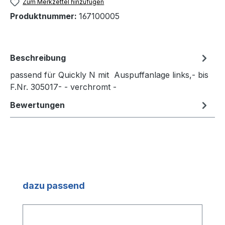
Zum Merkzettel hinzufügen
Produktnummer:
167100005
Beschreibung
passend für Quickly N mit Auspuffanlage links,- bis
F.Nr. 305017- - verchromt -
Bewertungen
Produktgalerie überspringen
dazu passend