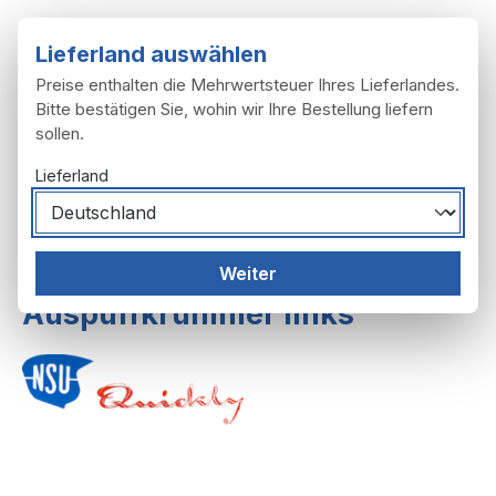
Zum Hauptinhalt springen
Lieferland auswählen
Preise enthalten die Mehrwertsteuer Ihres Lieferlandes.
Bitte bestätigen Sie, wohin wir Ihre Bestellung liefern
sollen.
Du hast 0 Produ
Ware
Lieferland
Auspuffanlage
Weiter
Auspuffkrümmer links
Bildergalerie überspringen