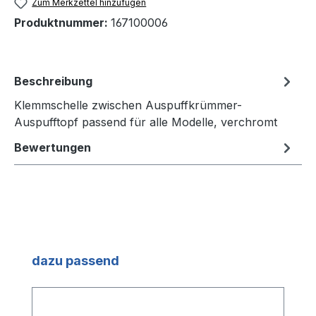
Zum Merkzettel hinzufügen
Produktnummer:
167100006
Beschreibung
Klemmschelle zwischen Auspuffkrümmer-
Auspufftopf passend für alle Modelle, verchromt
Bewertungen
Produktgalerie überspringen
dazu passend