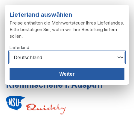
Zum Hauptinhalt springen
Lieferland auswählen
Preise enthalten die Mehrwertsteuer Ihres Lieferlandes.
Bitte bestätigen Sie, wohin wir Ihre Bestellung liefern
sollen.
Du hast 0 Produ
Ware
Lieferland
Auspuffanlage
Weiter
Klemmschelle f. Auspuff
Bildergalerie überspringen