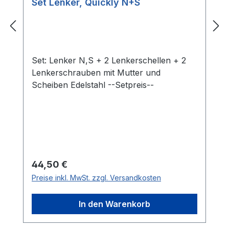
Set Lenker, Quickly N+S
Set: Lenker N,S + 2 Lenkerschellen + 2
Lenkerschrauben mit Mutter und
Scheiben Edelstahl --Setpreis--
Regulärer Preis:
44,50 €
Preise inkl. MwSt. zzgl. Versandkosten
In den Warenkorb