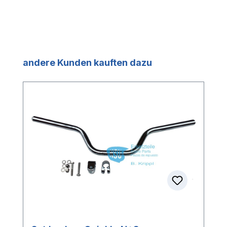
Produktgalerie überspringen
andere Kunden kauften dazu