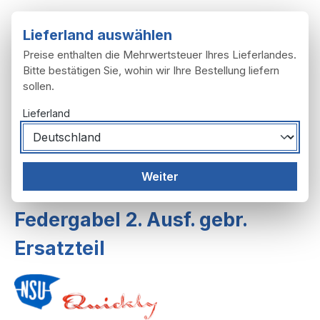
Zum Hauptinhalt springen
Lieferland auswählen
Preise enthalten die Mehrwertsteuer Ihres Lieferlandes.
Bitte bestätigen Sie, wohin wir Ihre Bestellung liefern
sollen.
Du hast 0 Produ
Ware
Lieferland
Federgabel, Lenker
Federgabeln
Weiter
Federgabel ab F.Nr. 109742 bis 482754
Federgabel 2. Ausf. gebr.
Ersatzteil