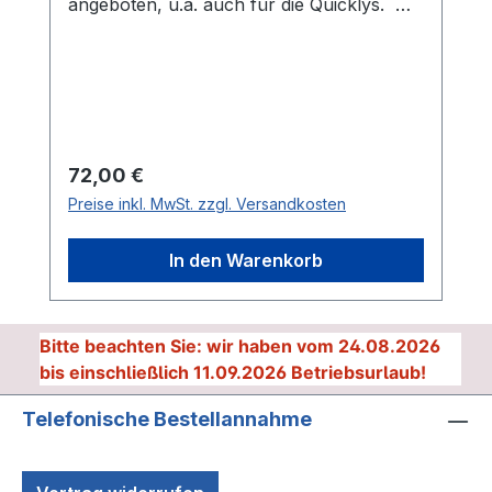
angeboten, u.a. auch für die Quicklys.
Die Befestigungspunkte dieser Zubehör-
Gepäckträger können sich von unseren
orig. Gepäckträgern unterscheiden.
Prüfen Sie deshalb ggf. vor dem Lackieren
die Übereinstimmung der Bohrungen!
hochglanzverchromt - ohne Spannband
Regulärer Preis:
72,00 €
Preise inkl. MwSt. zzgl. Versandkosten
In den Warenkorb
Bitte beachten Sie: wir haben vom 24.08.2026
bis einschließlich 11.09.2026 Betriebsurlaub!
Telefonische Bestellannahme