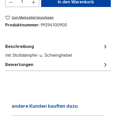
Produkt Anzahl: Gib den gewünschten We
In den Warenkorb
Zum Merkzettel hinzufügen
Produktnummer:
99294100900
Beschreibung
mit Stoßdämpfer u. Schwinghebel
Bewertungen
Produktgalerie überspringen
andere Kunden kauften dazu