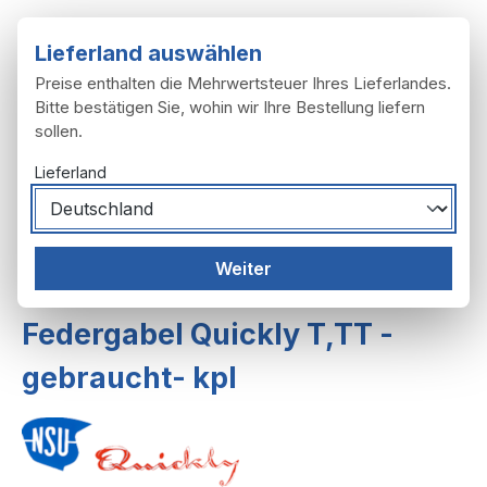
Zum Hauptinhalt springen
Lieferland auswählen
Preise enthalten die Mehrwertsteuer Ihres Lieferlandes.
Bitte bestätigen Sie, wohin wir Ihre Bestellung liefern
sollen.
Du hast 0 Produ
Ware
Lieferland
Federgabel, Lenker
Federgabeln
Weiter
Federgabel ab F.Nr. 482755 u. T,TT,TT-K
Federgabel Quickly T,TT -
gebraucht- kpl