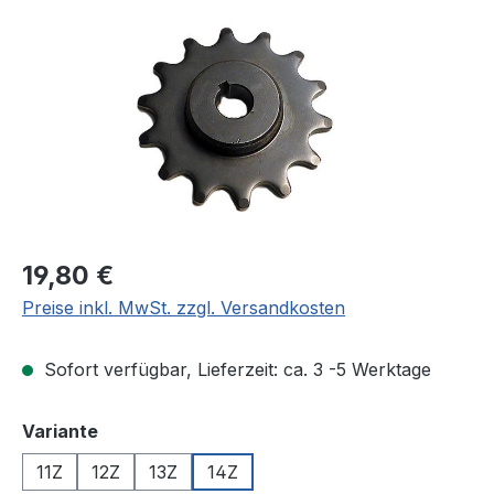
Bildergalerie überspringen
Regulärer Preis:
19,80 €
Preise inkl. MwSt. zzgl. Versandkosten
Sofort verfügbar, Lieferzeit: ca. 3 -5 Werktage
auswählen
Variante
11Z
12Z
13Z
14Z