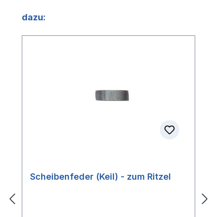
Produktgalerie überspringen
dazu:
Scheibenfeder (Keil) - zum Ritzel