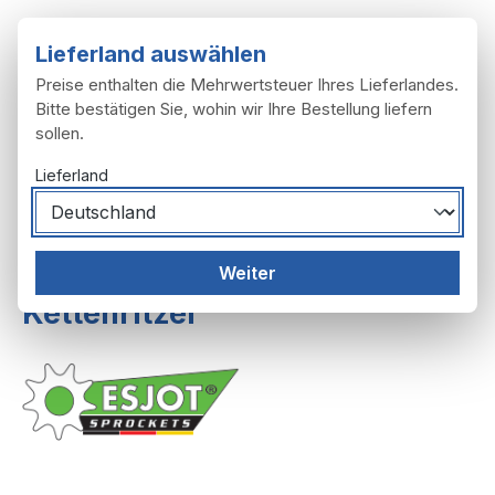
Zum Hauptinhalt springen
Lieferland auswählen
Preise enthalten die Mehrwertsteuer Ihres Lieferlandes.
Bitte bestätigen Sie, wohin wir Ihre Bestellung liefern
sollen.
Du hast 0 Produ
Ware
Lieferland
Motor
Getriebe
Weiter
Kettenritzel