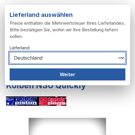
Zum Hauptinhalt springen
Lieferland auswählen
Preise enthalten die Mehrwertsteuer Ihres Lieferlandes.
Bitte bestätigen Sie, wohin wir Ihre Bestellung liefern
sollen.
Du hast 0 Produ
Ware
Lieferland
Motor
Zylinder, Kurbeltrieb
Weiter
Kolben NSU Quickly
Bildergalerie überspringen