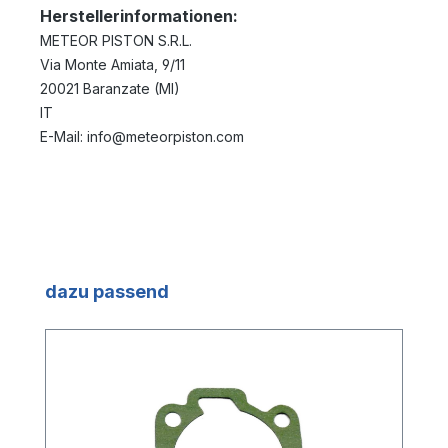
Herstellerinformationen:
METEOR PISTON S.R.L.
Via Monte Amiata, 9/11
20021 Baranzate (MI)
IT
E-Mail: info@meteorpiston.com
Produktgalerie überspringen
dazu passend