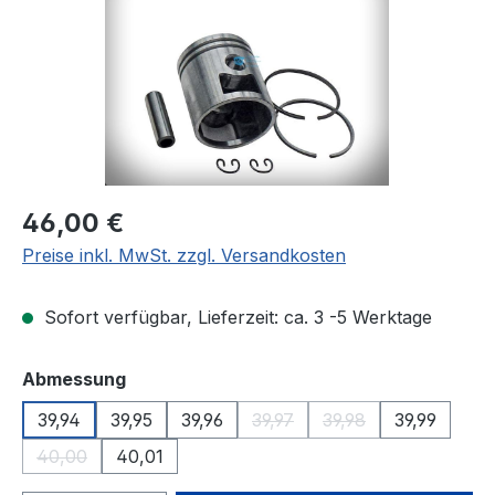
Regulärer Preis:
46,00 €
Preise inkl. MwSt. zzgl. Versandkosten
Sofort verfügbar, Lieferzeit: ca. 3 -5 Werktage
auswählen
Abmessung
39,94
39,95
39,96
39,97
39,98
39,99
(Diese Option ist zurzeit nicht 
(Diese Option ist zur
40,00
40,01
(Diese Option ist zurzeit nicht verfügbar.)